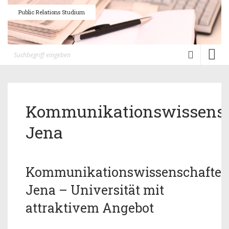
Public Relations Studium
Toggl
naviga
Kommunikationswissensc
Jena
Kommunikationswissenschafte
Jena – Universität mit
attraktivem Angebot