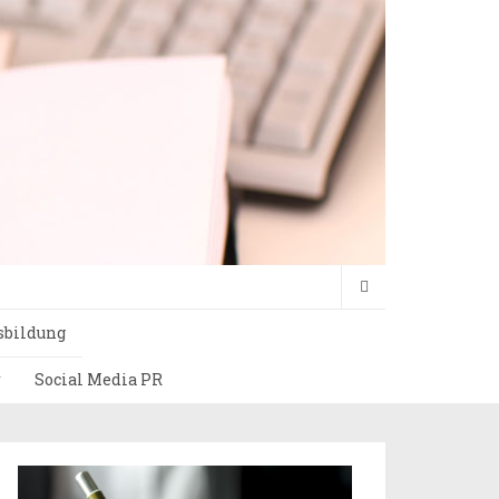
sbildung
r
Social Media PR