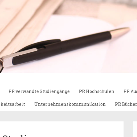
PR verwandte Studiengänge
PR Hochschulen
PR Au
hkeitsarbeit
Unternehmenskommunikation
PR Büche