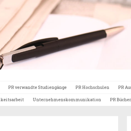
PR verwandte Studiengänge
PR Hochschulen
PR Au
hkeitsarbeit
Unternehmenskommunikation
PR Büche