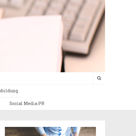
sbildung
r
Social Media PR